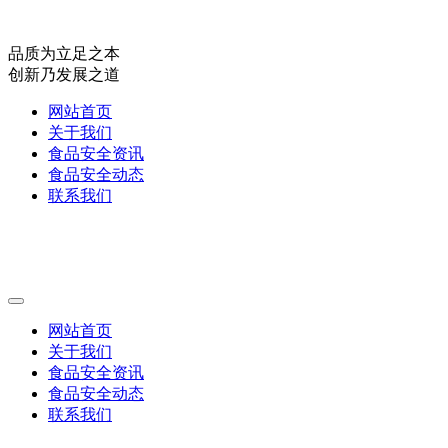
品质为立足之本
创新乃发展之道
网站首页
关于我们
食品安全资讯
食品安全动态
联系我们
网站首页
关于我们
食品安全资讯
食品安全动态
联系我们