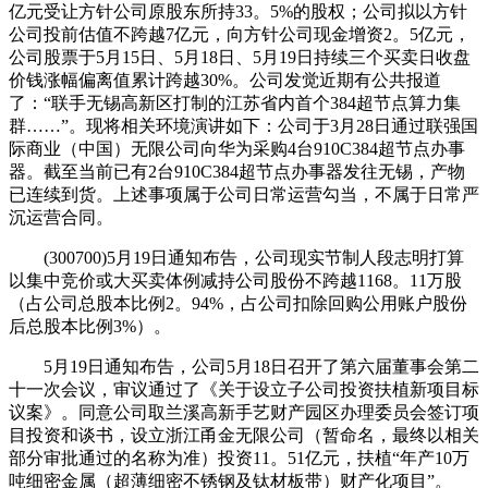
亿元受让方针公司原股东所持33。5%的股权；公司拟以方针
公司投前估值不跨越7亿元，向方针公司现金增资2。5亿元，
公司股票于5月15日、5月18日、5月19日持续三个买卖日收盘
价钱涨幅偏离值累计跨越30%。公司发觉近期有公共报道
了：“联手无锡高新区打制的江苏省内首个384超节点算力集
群……”。现将相关环境演讲如下：公司于3月28日通过联强国
际商业（中国）无限公司向华为采购4台910C384超节点办事
器。截至当前已有2台910C384超节点办事器发往无锡，产物
已连续到货。上述事项属于公司日常运营勾当，不属于日常严
沉运营合同。
(300700)5月19日通知布告，公司现实节制人段志明打算
以集中竞价或大买卖体例减持公司股份不跨越1168。11万股
（占公司总股本比例2。94%，占公司扣除回购公用账户股份
后总股本比例3%）。
5月19日通知布告，公司5月18日召开了第六届董事会第二
十一次会议，审议通过了《关于设立子公司投资扶植新项目标
议案》。同意公司取兰溪高新手艺财产园区办理委员会签订项
目投资和谈书，设立浙江甬金无限公司（暂命名，最终以相关
部分审批通过的名称为准）投资11。51亿元，扶植“年产10万
吨细密金属（超薄细密不锈钢及钛材板带）财产化项目”。