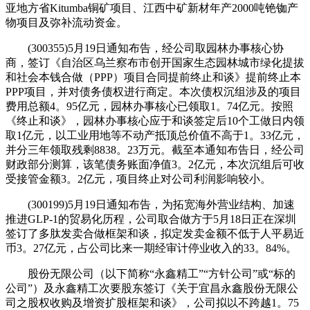
亚地方省Kitumba铜矿项目、江西中矿新材年产2000吨铯铷产
物项目及弥补流动资金。
(300355)5月19日通知布告，经公司取园林办事核心协
商，签订《自治区乌兰察布市创开国家生态园林城市绿化提拔
和社会本钱合做（PPP）项目合同提前终止和谈》提前终止本
PPP项目，并对债务债权进行商定。本次债权沉组涉及的项目
费用总额4。95亿元，园林办事核心已领取1。74亿元。按照
《终止和谈》，园林办事核心应于和谈签定后10个工做日内领
取1亿元，以工业用地等不动产抵顶总价值不高于1。33亿元，
并分三年领取残剩8838。23万元。截至本通知布告日，经公司
财政部分测算，该笔债务账面净值3。2亿元，本次沉组后可收
受接管金额3。2亿元，项目终止对公司利润影响较小。
(300199)5月19日通知布告，为拓宽海外营业结构、加速
推进GLP-1的贸易化历程，公司取合做方于5月18日正在深圳
签订了多肽发卖合做框架和谈，拟定发卖金额不低于人平易近
币3。27亿元，占公司比来一期经审计停业收入的33。84%。
股份无限公司（以下简称“永鑫精工”“方针公司”或“标的
公司”）及永鑫精工次要股东签订《关于宜昌永鑫股份无限公
司之股权收购及增资扩股框架和谈》，公司拟以不跨越1。75