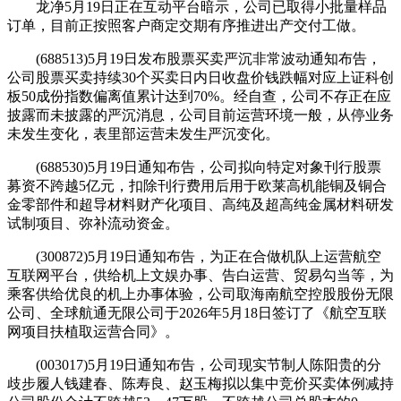
龙净5月19日正在互动平台暗示，公司已取得小批量样品
订单，目前正按照客户商定交期有序推进出产交付工做。
(688513)5月19日发布股票买卖严沉非常波动通知布告，
公司股票买卖持续30个买卖日内日收盘价钱跌幅对应上证科创
板50成份指数偏离值累计达到70%。经自查，公司不存正在应
披露而未披露的严沉消息，公司目前运营环境一般，从停业务
未发生变化，表里部运营未发生严沉变化。
(688530)5月19日通知布告，公司拟向特定对象刊行股票
募资不跨越5亿元，扣除刊行费用后用于欧莱高机能铜及铜合
金零部件和超导材料财产化项目、高纯及超高纯金属材料研发
试制项目、弥补流动资金。
(300872)5月19日通知布告，为正在合做机队上运营航空
互联网平台，供给机上文娱办事、告白运营、贸易勾当等，为
乘客供给优良的机上办事体验，公司取海南航空控股股份无限
公司、全球航通无限公司于2026年5月18日签订了《航空互联
网项目扶植取运营合同》。
(003017)5月19日通知布告，公司现实节制人陈阳贵的分
歧步履人钱建春、陈寿良、赵玉梅拟以集中竞价买卖体例减持