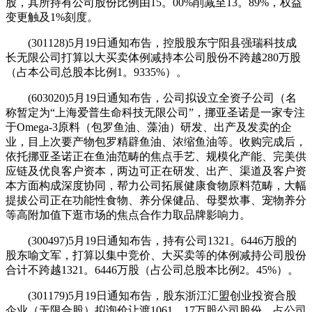
股，其所持有公司股份比例由15。00%削减至13。89%，权益
变更触及1%刻度。
(301128)5月19日通知布告，控股股东宁阳县强瑞科技成
长无限公司打算以大买卖体例减持本公司股份不跨越280万股
（占本公司总股本比例1。9335%）。
(603020)5月19日通知布告，公司拟设立全资子公司（名
称暂定为“上海爱普生命科技无限公司”，挪亚圣诺是一家专注
于Omega-3原料（包罗鱼油、藻油）研发、出产及发卖的企
业，目上次要产物包罗精辟鱼油、浓缩鱼油等。收购完成后，
依托挪亚圣诺正在鱼油范畴的焦点手艺、规模化产能、完美供
应链及优良客户资本，两边可正在研发、出产、渠道及客户资
本方面构成深度协同，帮力公司拓展健康食物原料范畴，大幅
提拔公司正在功能性食物、养分保健品、母婴炊事、宠物养分
等高附加值下逛市场的焦点合作力取品牌影响力。
(300497)5月19日通知布告，持有公司1321。6446万股的
股东喻文军，打算以集中竞价、大买卖等的体例减持公司股份
合计不跨越1321。6446万股（占公司总股本比例2。45%）。
(301179)5月19日通知布告，股东浙江汇盟创业投资合股
企业（无限合股）拟询价让渡1061。17万股公司股份，占公司