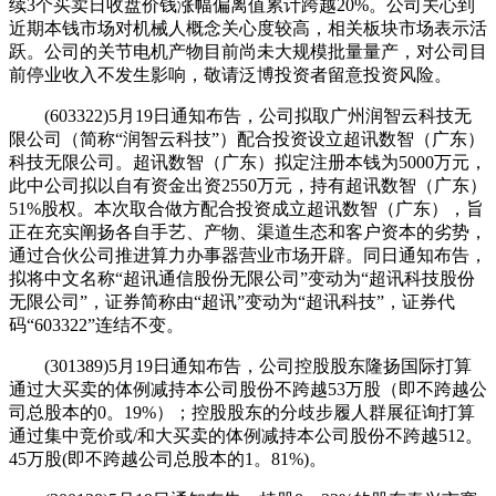
续3个买卖日收盘价钱涨幅偏离值累计跨越20%。公司关心到
近期本钱市场对机械人概念关心度较高，相关板块市场表示活
跃。公司的关节电机产物目前尚未大规模批量量产，对公司目
前停业收入不发生影响，敬请泛博投资者留意投资风险。
(603322)5月19日通知布告，公司拟取广州润智云科技无
限公司（简称“润智云科技”）配合投资设立超讯数智（广东）
科技无限公司。超讯数智（广东）拟定注册本钱为5000万元，
此中公司拟以自有资金出资2550万元，持有超讯数智（广东）
51%股权。本次取合做方配合投资成立超讯数智（广东），旨
正在充实阐扬各自手艺、产物、渠道生态和客户资本的劣势，
通过合伙公司推进算力办事器营业市场开辟。同日通知布告，
拟将中文名称“超讯通信股份无限公司”变动为“超讯科技股份
无限公司”，证券简称由“超讯”变动为“超讯科技”，证券代
码“603322”连结不变。
(301389)5月19日通知布告，公司控股股东隆扬国际打算
通过大买卖的体例减持本公司股份不跨越53万股（即不跨越公
司总股本的0。19%）；控股股东的分歧步履人群展征询打算
通过集中竞价或/和大买卖的体例减持本公司股份不跨越512。
45万股(即不跨越公司总股本的1。81%)。