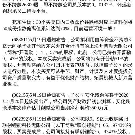
份不跨越26300股，即不跨越公司总股本的0。0132%。怀远新
创想系员工持股平台。
苑东生物：30个买卖日内日收盘价钱跌幅对应上证科创板
50成份指数偏离值累计达到70%，目前运营环境一般！
(688611)5月19日通知布告，公司拟利用自筹资金不跨越3
亿元向杨华及其他股东采办其合计持有的上海开普勒无限公司
（简称“开普勒”）41。57%的股权。此前，公司已持有开普勒
9。43%的股权。本次买卖完成后，公司将持有开普勒51%的
股权，开普勒将纳入公司归并报表范畴内，以控股子公司的形
式进行办理。本次买卖可从手艺、财产、计谋及人才度提拔公
司资产质量取实力，有益于优化财产结构、拓展机械人新兴营
业板块。
(002155)5月19日通知布告，子公司安化残余溪将于2026
年5月20日起恢复出产，经公司资产财政部初步测算，安化残
余溪本次停产估计削减公司当期净利润约3500万元。
(002392)5月19日通知布告，公司拟以9。9亿元收购洛阳
联创锂能科技无限公司（以下简称“联创锂能”）65。9743%的
股权，买卖完成后，公司间接持有联创锂能75。9743%股权，