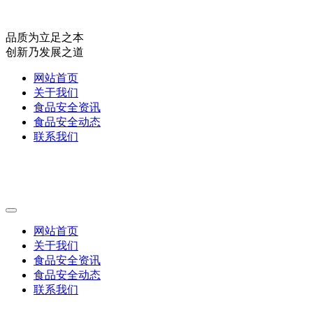
品质为立足之本
创新乃发展之道
网站首页
关于我们
食品安全资讯
食品安全动态
联系我们
网站首页
关于我们
食品安全资讯
食品安全动态
联系我们