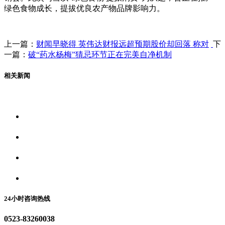
绿色食物成长，提拔优良农产物品牌影响力。
上一篇：
财闻早晓得 英伟达财报远超预期股价却回落 称对
下
一篇：
破“药水杨梅”猜忌环节正在完美自净机制
相关新闻
关于我们
食品安全资讯
食品安全动态
联系我们
24小时咨询热线
0523-83260038