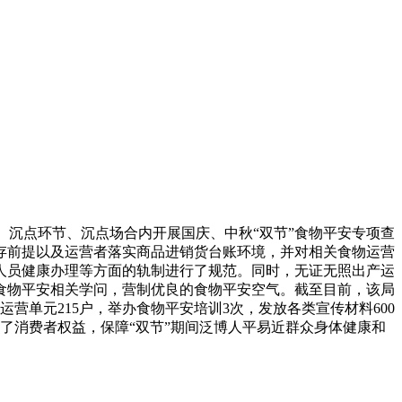
沉点环节、沉点场合内开展国庆、中秋“双节”食物平安专项查
存前提以及运营者落实商品进销货台账环境，并对相关食物运营
人员健康办理等方面的轨制进行了规范。同时，无证无照出产运
食物平安相关学问，营制优良的食物平安空气。截至目前，该局
运营单元215户，举办食物平安培训3次，发放各类宣传材料600
，了消费者权益，保障“双节”期间泛博人平易近群众身体健康和