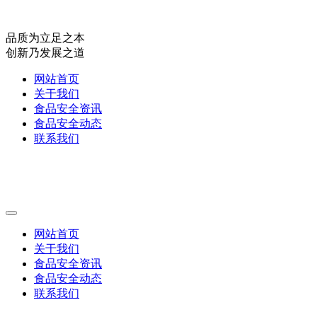
品质为立足之本
创新乃发展之道
网站首页
关于我们
食品安全资讯
食品安全动态
联系我们
网站首页
关于我们
食品安全资讯
食品安全动态
联系我们