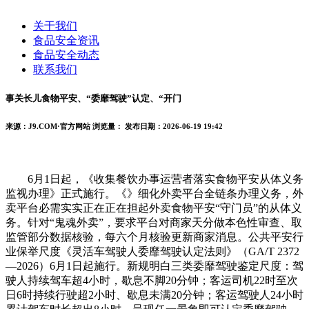
关于我们
食品安全资讯
食品安全动态
联系我们
事关长儿食物平安、“委靡驾驶”认定、“开门
来源：J9.COM·官方网站
浏览量：
发布日期：2026-06-19 19:42
6月1日起，《收集餐饮办事运营者落实食物平安从体义务
监视办理》正式施行。《》细化外卖平台全链条办理义务，外
卖平台必需实实正在正在担起外卖食物平安“守门员”的从体义
务。针对“鬼魂外卖”，要求平台对商家天分做本色性审查、取
监管部分数据核验，每六个月核验更新商家消息。公共平安行
业保举尺度《灵活车驾驶人委靡驾驶认定法则》（GA/T 2372
—2026）6月1日起施行。新规明白三类委靡驾驶鉴定尺度：驾
驶人持续驾车超4小时，歇息不脚20分钟；客运司机22时至次
日6时持续行驶超2小时、歇息未满20分钟；客运驾驶人24小时