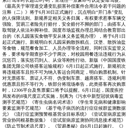
累计驾车时长超出8小时，呈现任一景象即可认定委靡驾驶。
《最高关于审理道交通变乱损害补偿案件合用法令若干问题的
注释（二）》将于6月30日正式施行，沉点明白“开门杀”变乱
的人保障法则。新规界定相关义务归属，有权要求惹事车辆交
强险、贸易三者险先行赔付，安全赔付不脚的部门，由搭车人
取驾驶人依法补脚补偿。国度市场监视办理总局结合教育部出
台的《长儿园落实食物平安从体义务监视办理》，将于6月1日
起正式施行。新规明白长儿园采购散拆糕点、汉堡、散拆油盐
等食物，规范餐食加工、人员办理等全流程。同时压实监管义
务，要求每学期查抄不少于两次，对校园用餐违法违规行为从
沉惩罚，落实惩罚到人、从业等刚性行动。新版《中国国度铁
集团无限公司铁搭客运输规程》6月1日起正式施行。新规初次
将违规搭车且拒不可为纳入客运合同商定，明白购票机制。针
对无票搭车、票证人不符、伪变制车票、越席搭车、违规利用
优惠票且拒不等行为，铁部分将现场奉告，此类搭客再次购票
时，12306平台及售票窗口将予以提醒。6月1日起，国度疾控
局发布的8项尺度正式实施，别离为《污水中新型冠状病毒监
测手艺规范》《寄生虫病名词术语》《学生常见病和健康影响
要素监测手艺规范》《基于电子病历的流行症症候群监测数据
元》《流行症监测预警根基营业目标系统》《尝试室病原监测
营业协同根基数据集》《尝试室病原监测协同消息接术规范》
《防止节制术语尺度》。《贸易奥秘》自6月1日起施行。《》