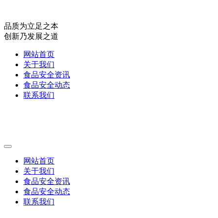
品质为立足之本
创新乃发展之道
网站首页
关于我们
食品安全资讯
食品安全动态
联系我们
网站首页
关于我们
食品安全资讯
食品安全动态
联系我们