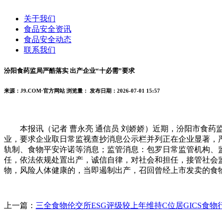
关于我们
食品安全资讯
食品安全动态
联系我们
汾阳食药监局严酷落实 出产企业“十必需”要求
来源：J9.COM·官方网站
浏览量：
发布日期：2026-07-01 15:57
本报讯（记者 曹永亮 通信员 刘娇娇）近期，汾阳市食药
业，要求企业取日常监视查抄消息公示栏并列正在企业显著，
轨制、食物平安许诺等消息；监管消息：包罗日常监管机构、
任，依法依规处置出产，诚信自律，对社会和担任，接管社会
物，风险人体健康的，当即遏制出产，召回曾经上市发卖的食
上一篇：
三全食物伦交所ESG评级较上年维持C位居GICS食物