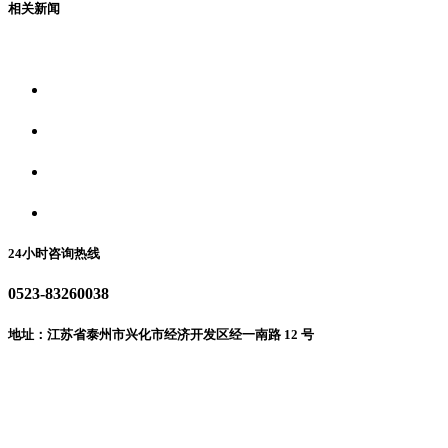
相关新闻
关于我们
食品安全资讯
食品安全动态
联系我们
24小时咨询热线
0523-83260038
地址：江苏省泰州市兴化市经济开发区经一南路 12 号
微信二维码