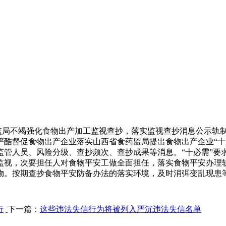
监局不竭强化食物出产加工监视查抄，落实监视查抄消息公示轨
严酷督促食物出产企业落实山西省食药监局提出食物出产企业“十
监管人员、风险分级、查抄频次、查抄成果等消息。“十必需”要
监视，次要担任人对食物平安工做全面担任，落实食物平安办理
物。按期查抄食物平安防备办法的落实环境，及时消弭变乱现患
行
下一篇：
这些违法失信行为将被列入严沉违法失信名单