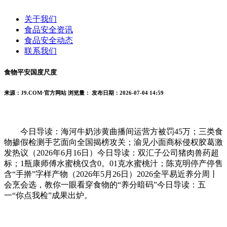
关于我们
食品安全资讯
食品安全动态
联系我们
食物平安国度尺度
来源：J9.COM·官方网站
浏览量：
发布日期：2026-07-04 14:59
今日导读：海河牛奶涉黄曲播间运营方被罚45万；三类食
物掺假检测手艺面向全国揭榜攻关；渝见小面商标侵权胶葛激
发热议（2026年6月16日）今日导读：双汇子公司猪肉兽药超
标；1瓶康师傅水蜜桃仅含0。01克水蜜桃汁；陈克明停产停售
含“手擀”字样产物（2026年5月26日）2026全平易近养分周丨
会烹会选，教你一眼看穿食物的“养分暗码”今日导读：五
一“你点我检”成果出炉。