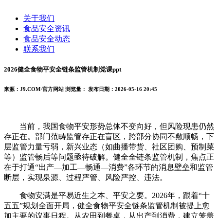
关于我们
食品安全资讯
食品安全动态
联系我们
2026健全食物平安全链条监管机制党课ppt
来源：J9.COM·官方网站
浏览量：
发布日期：2026-05-16 20:45
当前，我国食物平安形势总体不变向好，但风险现患仍然
存正在。部门范畴监管存正在盲区，跨部分协同不敷顺畅，下
层监管力量亏弱，新兴业态（如曲播带货、社区团购、预制菜
等）监管畅后等问题亟待破解。健全全链条监管机制，焦点正
在于打通“出产—加工—畅通—消费”各环节的消息壁垒和监管
断层，实现泉源、过程严管、风险严控、违法。
食物安满是平易近生之本、平安之要。2026年，跟着“十
五五”规划全面开局，健全食物平安全链条监管机制被提上愈
加主要的议事日程。从农田到餐桌，从出产到消费，建立笼盖