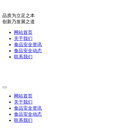
品质为立足之本
创新乃发展之道
网站首页
关于我们
食品安全资讯
食品安全动态
联系我们
网站首页
关于我们
食品安全资讯
食品安全动态
联系我们