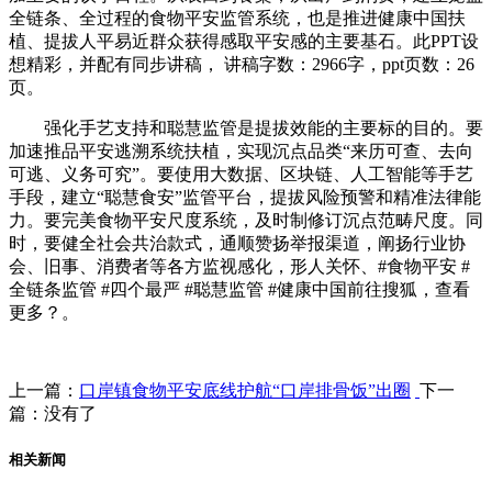
全链条、全过程的食物平安监管系统，也是推进健康中国扶
植、提拔人平易近群众获得感取平安感的主要基石。此PPT设
想精彩，并配有同步讲稿， 讲稿字数：2966字，ppt页数：26
页。
强化手艺支持和聪慧监管是提拔效能的主要标的目的。要
加速推品平安逃溯系统扶植，实现沉点品类“来历可查、去向
可逃、义务可究”。要使用大数据、区块链、人工智能等手艺
手段，建立“聪慧食安”监管平台，提拔风险预警和精准法律能
力。要完美食物平安尺度系统，及时制修订沉点范畴尺度。同
时，要健全社会共治款式，通顺赞扬举报渠道，阐扬行业协
会、旧事、消费者等各方监视感化，形人关怀、#食物平安 #
全链条监管 #四个最严 #聪慧监管 #健康中国前往搜狐，查看
更多？。
上一篇：
口岸镇食物平安底线护航“口岸排骨饭”出圈
下一
篇：没有了
相关新闻