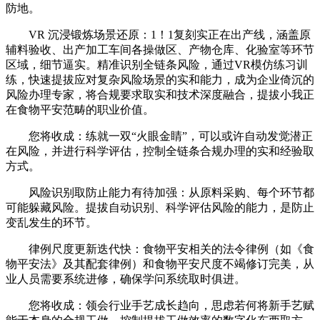
防地。
VR 沉浸锻炼场景还原：1！1复刻实正在出产线，涵盖原
辅料验收、出产加工车间各操做区、产物仓库、化验室等环节
区域，细节逼实。精准识别全链条风险，通过VR模仿练习训
练，快速提拔应对复杂风险场景的实和能力，成为企业倚沉的
风险办理专家，将合规要求取实和技术深度融合，提拔小我正
在食物平安范畴的职业价值。
您将收成：练就一双“火眼金睛”，可以或许自动发觉潜正
在风险，并进行科学评估，控制全链条合规办理的实和经验取
方式。
风险识别取防止能力有待加强：从原料采购、每个环节都
可能躲藏风险。提拔自动识别、科学评估风险的能力，是防止
变乱发生的环节。
律例尺度更新迭代快：食物平安相关的法令律例（如《食
物平安法》及其配套律例）和食物平安尺度不竭修订完美，从
业人员需要系统进修，确保学问系统取时俱进。
您将收成：领会行业手艺成长趋向，思虑若何将新手艺赋