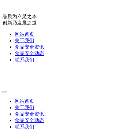
品质为立足之本
创新乃发展之道
网站首页
关于我们
食品安全资讯
食品安全动态
联系我们
网站首页
关于我们
食品安全资讯
食品安全动态
联系我们