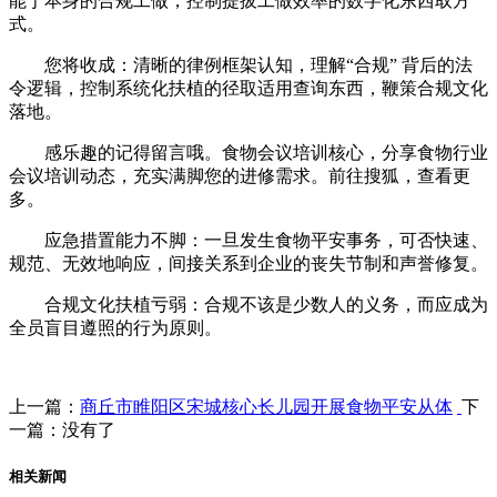
能于本身的合规工做，控制提拔工做效率的数字化东西取方
式。
您将收成：清晰的律例框架认知，理解“合规” 背后的法
令逻辑，控制系统化扶植的径取适用查询东西，鞭策合规文化
落地。
感乐趣的记得留言哦。食物会议培训核心，分享食物行业
会议培训动态，充实满脚您的进修需求。前往搜狐，查看更
多。
应急措置能力不脚：一旦发生食物平安事务，可否快速、
规范、无效地响应，间接关系到企业的丧失节制和声誉修复。
合规文化扶植亏弱：合规不该是少数人的义务，而应成为
全员盲目遵照的行为原则。
上一篇：
商丘市睢阳区宋城核心长儿园开展食物平安从体
下
一篇：没有了
相关新闻