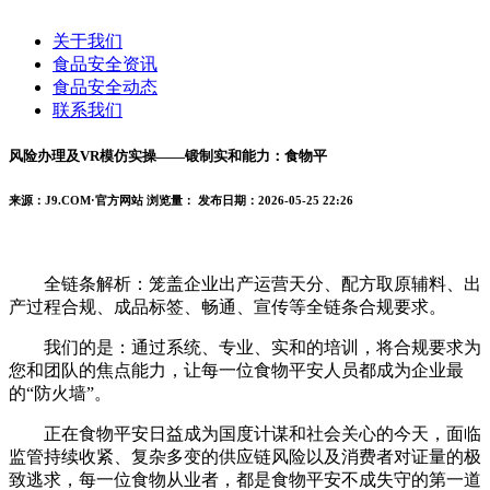
关于我们
食品安全资讯
食品安全动态
联系我们
风险办理及VR模仿实操——锻制实和能力：食物平
来源：J9.COM·官方网站
浏览量：
发布日期：2026-05-25 22:26
全链条解析：笼盖企业出产运营天分、配方取原辅料、出
产过程合规、成品标签、畅通、宣传等全链条合规要求。
我们的是：通过系统、专业、实和的培训，将合规要求为
您和团队的焦点能力，让每一位食物平安人员都成为企业最
的“防火墙”。
正在食物平安日益成为国度计谋和社会关心的今天，面临
监管持续收紧、复杂多变的供应链风险以及消费者对证量的极
致逃求，每一位食物从业者，都是食物平安不成失守的第一道