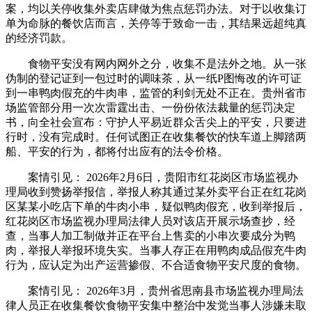
案，均以关停收集外卖店肆做为焦点惩罚办法。对于以收集订
单为命脉的餐饮店而言，关停等于致命一击，其结果远超纯真
的经济罚款。
食物平安没有网内网外之分，收集不是法外之地。从一张
伪制的登记证到一包过时的调味茶，从一纸P图悔改的许可证
到一串鸭肉假充的牛肉串，监管的利剑无处不正在。贵州省市
场监管部分用一次次雷霆出击、一份份依法裁量的惩罚决定
书，向全社会宣布：守护人平易近群众舌尖上的平安，只要进
行时，没有完成时。任何试图正在收集餐饮的快车道上脚踏两
船、平安的行为，都将付出应有的法令价格。
案情引见： 2026年2月6日，贵阳市红花岗区市场监视办
理局收到赞扬举报信，举报人称其通过某外卖平台正在红花岗
区某某小吃店下单的牛肉小串，疑似鸭肉假充，收到举报后，
红花岗区市场监视办理局法律人员对该店开展示场查抄，经
查，当事人加工制做并正在平台上售卖的小串次要成分为鸭
肉，举报人举报环境失实。当事人存正在用鸭肉成品假充牛肉
行为，应认定为出产运营掺假、不合适食物平安尺度的食物。
案情引见： 2026年3月，贵州省思南县市场监视办理局法
律人员正在收集餐饮食物平安集中整治中发觉当事人涉嫌未取