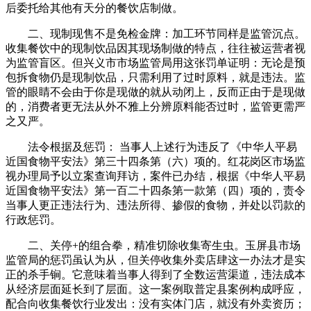
后委托给其他有天分的餐饮店制做。
二、现制现售不是免检金牌：加工环节同样是监管沉点。
收集餐饮中的现制饮品因其现场制做的特点，往往被运营者视
为监管盲区。但兴义市市场监管局用这张罚单证明：无论是预
包拆食物仍是现制饮品，只需利用了过时原料，就是违法。监
管的眼睛不会由于你是现做的就从动闭上，反而正由于是现做
的，消费者更无法从外不雅上分辨原料能否过时，监管更需严
之又严。
法令根据及惩罚： 当事人上述行为违反了《中华人平易
近国食物平安法》第三十四条第（六）项的。红花岗区市场监
视办理局予以立案查询拜访，案件已办结，根据《中华人平易
近国食物平安法》第一百二十四条第一款第（四）项的，责令
当事人更正违法行为、违法所得、掺假的食物，并处以罚款的
行政惩罚。
二、关停+的组合拳，精准切除收集寄生虫。玉屏县市场
监管局的惩罚虽认为从，但关停收集外卖店肆这一办法才是实
正的杀手锏。它意味着当事人得到了全数运营渠道，违法成本
从经济层面延长到了层面。这一案例取普定县案例构成呼应，
配合向收集餐饮行业发出：没有实体门店，就没有外卖资历；