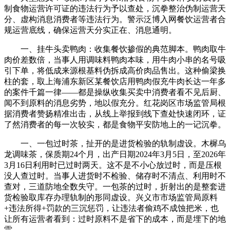
制食物运营许可证的违法行为予以查处，沉拳整治伪制运营天
分、虚构消息消费者等违法行为。警示泛博入网餐饮运营者合
规运营底线，确保运营天分实正在、消息通明。
一、挂牛头卖鸭肉：收集餐饮掺假的典范脚本。鸭肉取牛
肉价差数倍，当事人用调味料鸭肉本味，用牛肉小串的名号吸
引下单，将低成来源根基料伪拆成高价肉品售出。这种偷梁换
柱的套，取上海浦东新区某餐饮店用鸭肉假充牛肉长达一年多
的案件千篇一律——都是操纵收集买卖中消费者看不见后厨、
闻不到原料的消息劣势，地以假充分。红花岗区市场监管局根
据消费者赞扬精准出击，从线上举报到线下查处快速闭环，证
了然消费者的每一次较实，都是食物平安防地上的一记沉拳。
一、一包过时茶，扯开的是进货检验的轨制虚设。木樨乌
龙调味茶，保质期24个月，出产日期2024年3月5日，至2026年
3月16日利用时已过时两天。这不是不小心放过时，而是压根
没人查过时。当事人进货时不检验、储存时不清点、利用时不
查对，三道防地全数失守。一包茶的过时，折射出的是整套进
货检验取库存办理轨制的形同虚设。兴义市市场监管局原料
+违法所得+罚款的三沉惩罚，让违法者偷鸡不成蚀把米，也
让所有运营者看到：过时原料不是省下的成本，而是埋下的地
雷。