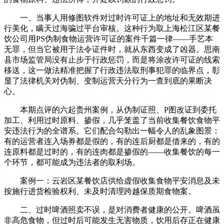
一、当事人用修图软件对过时许可证上的地址和无效期进
行美化，瞒天过海骗过平台审核。这种行为取上海松江区某餐
饮公司用PS伪制食物运营许可证的案件千篇一律——手艺本
无罪，但当它被用于法令证件时，就从东西变成了凶器。思南
县市场监管局没有止步于行政惩罚，而是将涂改许可证的线索
移送，这一做法精准把握了行政违法取刑事犯罪的临界点，彰
显了法律机关对伪制、变制运营天分行为一查到底的果断决
心。
本期点评的六起贵州案例，从伪制证照、P图改证到委托
加工、利用过时原料、掺假，几乎笼盖了当前收集餐饮食物平
安违法行为的全谱系。它们配合勾勒出一幅令人的乱象图景：
有的运营者连入场券都是假的，有的连后厨都是借来的，有的
连原料都是过时的，有的连肉都是掺假的——收集餐饮的每一
个环节，都可能成为违法者的取利场。
案例一：云岩区某餐饮店供给虚假收集食物平安消息及未
按施行进货检验权利、未及时清理跨越保质期食物案。
二、过时啤酒照卖不误，是对消费者健康的公开。啤酒虽
非高危食物，但过时后可能发生无害物质，饮用后存正在健康