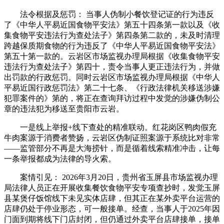
法令根据及惩罚： 当事人伪制小餐饮登记证的行为违反
了《中华人平易近国食物平安法》第五十四条第一款以及《收
集食物平安违法行为查处法子》第四条第二款的，未及时清理
跨越保质期食物的行为违反了《中华人平易近国食物平安法》
第五十第一款的。云岩区市场监视办理局根据《收集食物平安
违法行为查处法子》第四十，责令当事人更正违法行为，并做
出罚款的行政惩罚。同时云岩区市场监视办理局根据《中华人
平易近国行政惩罚法》第二十七条、《行政法律机关移送涉嫌
犯罪案件的》第的，将正在查询拜访过程中发觉的涉嫌伪制公
章的违法犯为移送至贵阳市云岩。
一是线上举报+线下查处的精准联动。红花岗区鸭肉假充
牛肉案源于消费者赞扬，云岩区伪制证照案源于系统比对非常
——监管部分不再是大海捞针，而是循着线索精准冲击，让每
一条举报都成为法律的导火索。
案情引见： 2026年3月20日，贵州省玉屏县市场监视办理
局法律人员正在开展收集餐饮食物平安专项查抄时，发觉玉屏
县某煲仔饭馆线下未见实体店肆，但其正在某外卖平台运营的
店肆仍处于停业形态，可一般接单。经查，当事人于2025年因
门面到期将线下门店封闭，但仍通过外卖平台店肆接单，接单