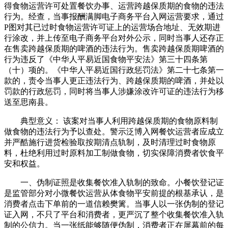
得食物运营许可处置餐饮办事、运营跨越保质期的食物的违法
行为。经查，当事报酬满脚电子商务平台入网运营要求，通过
P图对其已过时食物运营许可证上的运营场合地址、无效期进
行涂改，并上传至电子商务平台对外公示，同时当事人还存正
在售卖跨越保质期的啤酒的违法行为。售卖跨越保质期啤酒的
行为违反了《中华人平易近国食物平安法》第三十四条第
（十）项的。《中华人平易近国行政惩罚法》第二十七条第一
款的，责令当事人更正违法行为、跨越保质期的啤酒，并处以
罚款的行政惩罚，同时将当事人涉嫌涂改许可证的违法行为移
送至思南县。
典型意义： 该案对当事人利用跨越保质期的食物原料制
做食物的违法行为予以查处。警示泛博入网餐饮运营者应成立
并严酷施行进货检验取按期清点轨制，及时清理过时食物原
料，杜绝利用过时原料加工制做食物，切实保障消费者饮食平
安和权益。
一、伪制证照是收集餐饮准入轨制的致命。小餐饮登记证
是监管部分对小微餐饮运营从体食物平安前提的根基承认，是
消费者点击下单前的一道信赖樊篱。当事人以一张伪制的登记
证入网，不只了平台和消费者，更严沉了整个收集餐饮准入轨
制的公信力。当一张纸能够随便伪制，消费者正在屏幕前的每