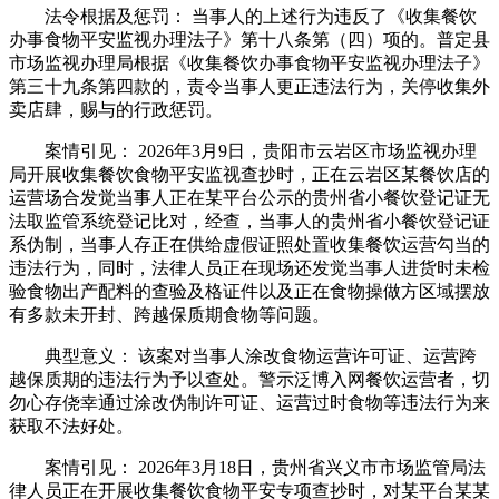
法令根据及惩罚： 当事人的上述行为违反了《收集餐饮
办事食物平安监视办理法子》第十八条第（四）项的。普定县
市场监视办理局根据《收集餐饮办事食物平安监视办理法子》
第三十九条第四款的，责令当事人更正违法行为，关停收集外
卖店肆，赐与的行政惩罚。
案情引见： 2026年3月9日，贵阳市云岩区市场监视办理
局开展收集餐饮食物平安监视查抄时，正在云岩区某餐饮店的
运营场合发觉当事人正在某平台公示的贵州省小餐饮登记证无
法取监管系统登记比对，经查，当事人的贵州省小餐饮登记证
系伪制，当事人存正在供给虚假证照处置收集餐饮运营勾当的
违法行为，同时，法律人员正在现场还发觉当事人进货时未检
验食物出产配料的查验及格证件以及正在食物操做方区域摆放
有多款未开封、跨越保质期食物等问题。
典型意义： 该案对当事人涂改食物运营许可证、运营跨
越保质期的违法行为予以查处。警示泛博入网餐饮运营者，切
勿心存侥幸通过涂改伪制许可证、运营过时食物等违法行为来
获取不法好处。
案情引见： 2026年3月18日，贵州省兴义市市场监管局法
律人员正在开展收集餐饮食物平安专项查抄时，对某平台某某