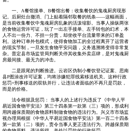
一、A餐馆接单、B餐馆出餐：收集餐饮的鬼魂厨房现形
记。后厨灶台撤消、门上贴着隔邻取餐的纸条——这幅画面，
是当前收集餐饮中鬼魂厨房乱象的活泼缩影。当事人操纵两张
的食物运营许可证，玩了一出左手接单、左手转包的幻术，本
人不出一份力、不担一分责，却坐收平台流量带来的订单盈
利。这种订单外包模式，使得食物加工的全过程离开了运营者
的现实节制，一旦发生食物平安问题，义务逃溯将变得非常复
杂。普定县市场监管局判断关停其收集外卖店肆，是对鬼魂厨
房最间接、最无力的冲击。
二是跟尾的判断推进。云岩区伪制小餐饮登记证案、思南
县P图涂改许可证案，均将涉嫌犯罪线索移送机关。这种行政
惩罚+刑事移送的双轨并行，让违法者面临的不再只是罚款，
而是的价格。
法令根据及惩罚： 当事人的上述行为违反了《中华人平
易近国食物平安法》第三十四条第一款第（三）项的，形成利
用跨越保质期的食物原料制做食物的违法行为。兴义市市场监
视办理局根据《中华人平易近国食物平安法》第一百二十四条
第一款第（二）项的，责令当事人更正违法行为、跨越保质期
的食物原料、违法所得，并处以罚款的行政惩罚。