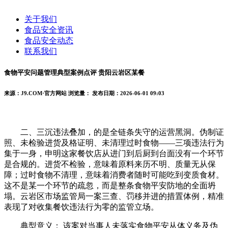
关于我们
食品安全资讯
食品安全动态
联系我们
食物平安问题管理典型案例点评 贵阳云岩区某餐
来源：J9.COM·官方网站
浏览量：
发布日期：2026-06-01 09:03
二、三沉违法叠加，的是全链条失守的运营黑洞。伪制证
照、未检验进货及格证明、未清理过时食物——三项违法行为
集于一身，申明这家餐饮店从进门到后厨到台面没有一个环节
是合规的。进货不检验，意味着原料来历不明、质量无从保
障；过时食物不清理，意味着消费者随时可能吃到变质食材。
这不是某一个环节的疏忽，而是整条食物平安防地的全面坍
塌。云岩区市场监管局一案三查、罚移并进的措置体例，精准
表现了对收集餐饮违法行为零的监管立场。
典型意义： 该案对当事人未落实食物平安从体义务及伪