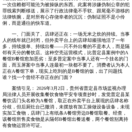
一次信赖都可能沦为被操纵的东西。此案将涉嫌伪制公章的犯
罪线索判断移送，展示了行政法律毫不手软、跟尾毫不游移的
法律铁腕，是对所有心存侥幸者的沉沉：伪制证照不是小伶
俐，而是通往的快车道。
一、门面关了、店肆还正在：一场无米之炊的持续。当事
人的线年就已封闭，但外卖平台上的店肆却顽强地活了一年
多，持续接单、持续出餐——只不外出餐的不是本人，而是隔
邻有天分的餐饮店。这种空壳运营模式，比普定县案例中的A
餐馆B餐馆愈加恶劣：至多普定案中当事人还有一个挂名的门
面，而玉屏案中当事人连最初一块都不要了。消费者认为本人
正在A餐馆下单，现实上吃到的是B餐馆的饭，出了问题找
谁？找一个曾经不存正在的门面？
案情引见： 2026年3月2日，贵州省普定县市场监视办理
局法律人员开展收集餐饮食物平安专项查抄时，发觉普定县某
餐饮店门头名称为A餐馆，取正在外卖平台上展现的店肆名称
分歧，但后厨灶台已撤消，未摆放有加工操做设备设备，未现
实加工食物，店肆门上有纸条A餐馆旁边B餐馆取餐。经查，
该餐馆所售卖食物是从隔邻B餐馆出餐送餐，两个餐馆别离持
有食物运营许可证。