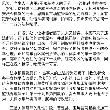
风险。当事人一边用P图服装本人的天分，一边把过时啤酒摆
上货架，这种体面工程取里子溃烂的强烈反差，了其对食物平
安法令律例的完全。思南县市场监管局的惩罚既有经济，又有
犯罪线索移送，让违法者罚到痛、怕到骨，实正实现了惩罚一
个、一片的法律结果。
二、罚没并处，让掺假者赔了夫人又折兵。本案不只了违
法所得，还了掺假的食物原料，并处以罚款。这意味着当事人
不只赔到的钱全数吐出来，连用于制假的原料成本也化为乌
有。这种全链条的惩罚体例，完全击碎了掺假者被也不亏的侥
幸心理。正如浦东新区案例所警示的：你卖出的每一串假牛
肉，都正在为通往的道铺下一块砖。红花岗区的这张罚单，同
样正在说：掺假，绝无侥幸可言。
法令根据及惩罚： 当事人的上述行为违反了《收集餐饮
办事食物平安监视办理法子》第十八条第（四）项的，形成供
给入网餐饮办事将订单委托其他食物运营者加工制做的违法行
为。玉屏侗族自治县市场监管局根据《收集餐饮办事食物平安
监视办理法子》第三十九条第四款的，责令当事人更正违法行
为、关停收集外卖店肆、赐与的行政惩罚。
三是关停店肆的刚性手段。普定县、玉屏县两起委托加工