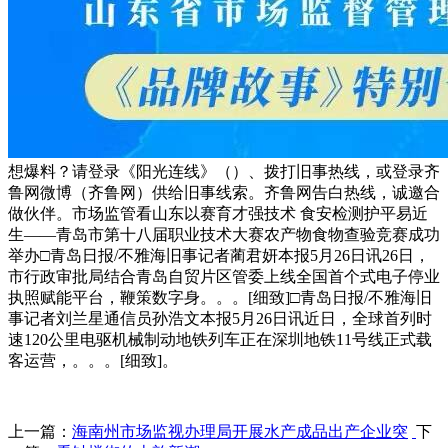
想爆料？请登录《阳光连线》（）、拨打旧事热线，或登录齐
鲁网微博（齐鲁网）供给旧事线索。齐鲁网告白热线，诚邀合
做伙伴。市场监管看山东以赛育才强技术 食安检测护平易近
生——青岛市第十八届职业技术大赛农产物食物查验竞赛成功
举办□青岛日报/不雅海旧事记者蔺君妍本报5月26日讯26日，
市行政审批局结合青岛自贸片区管委上线全国首个式电子停业
执照赋能平台，鞭策数字身。。。[细致]□青岛日报/不雅海旧
事记者刘兰星通信员孙浩文本报5月26日讯近日，全球首列时
速120公里电驱机械制动地铁列车正在深圳地铁11号线正式载
客运营，。。。[细致]。
上一篇：
海南州市场监视办理局开展水产成品出产企业突
下