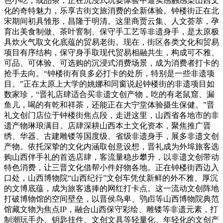
色小吃，或品茶，正在沉浸式玩耍体验中逼实感触感染山西文
化的奇特魅力，乐享古街文旅消费的全新体验。钟楼街正在北
宋期间初具雏形，昌隆于明清。这里商贾云集、人文荟萃，孕
育出美食制做、茶叶窨制、保守手工艺等非遗身手，是太原极
具炊火气取文化底蕴的贸易老街。现在，街区各类文化和贸易
项目有序结构，保守身手取现代贸易相融共生，构成可不雅、
可品、可体验、可选购的沉浸式消费场景，成为消费者打卡的
抢手去向。“钟楼街有良多必打卡的处所，特别是一些非遗项
目。”正在太原上大学的姚娜和同窗说起钟楼街的非遗项目如
数家珍，“晋礼店肆适合买非遗文创产物，吃的有老鼠窟、漏
鱼儿，喝的有乾和祥茶，还能正在大宁堂体验摄生保健。”晋
礼文创门店位于钟楼街焦点段，走进这里，山西省各地市的非
遗产物琳琅满目。店肆深耕山西本土文化资本，聚焦推广晋
绣、华器、古建雕镂等国度级、省级非遗身手，展多非遗文创
产物。依托深挚的文化内涵取创意设想，晋礼成为外埠旅客选
购山西伴手礼的首选店肆，客流量稳步攀升，以非遗文创带动
特色消费，让三晋文化借帮小件好物各地。正在钟楼街西边入
口处，山西博物院“山西纪行”文创车凭仗新鲜的外不雅、厚沉
的文博底蕴，成为旅客逃捧的网红打卡点。这一流动文创阵地
打破博物馆的空间壁垒，以晋侯鸟卑、鸮卣等山西博物院典范
馆藏文物为焦点IP，融合山西保守彩绘、雕镂等非遗元素，打
制潮玩手办、钥匙挂件、文创文具等轻量化、年轻化的文创产