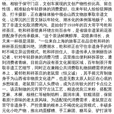
物。相较于保守门店，文创车展现的文创产物性价比高、留念
性强，精准贴合年轻群体的消费爱好。往来年轻人纷纷驻脚挑
选、打卡摄影，正在趣味体验中领会山西文物故事取非遗文
化，让厚沉的三晋文脉以年轻化、潮水化的体例落地贩子，拓
宽了非遗文化取消费鸿沟。是始创于1918年的百大哥字号乾和
祥茶庄。乾和祥茶喷鼻环绕古街百余年，是省级非遗茉莉花茶
拼配身手的传承载体。“这个茶汤鲜爽醇厚、花喷鼻绵长，炎
天来一杯很是清新。”一位来自上海的旅客正在品尝乾和祥的
杯杯茶后拍案叫绝。消费潮水，乾和祥正在守住非遗身手的同
时不竭立异运营模式。乾和祥担任人、非遗传承人张俐丽告诉
记者，针对年轻群体的消费习惯，店里推出便利杯拆茶饮，遭
到消费者青睐。目前店内设有茶文化展现区域，百年制茶汗青
取非遗工艺细节，同时正在兼顾公共消费取礼物捐赠需求的根
本上，紧邻乾和祥茶庄的老鼠窟（恒义诚），其手摇元宵制做
身手为山西省非物质文化遗产，也是无数太原人刻正在心底的
乡愁味道。老鼠窟门店人头攒动，成为古街较火的打卡点位之
一。该店制做的元宵苦守古法工艺，精选优良江米粉，搭配黑
芝麻、木樨、核桃仁等秘制馅料，圆润丰满、软糯清甜，保留
着原汁原味的老太原风味。为适配现代消费需求，老鼠窟正在
苦守非遗身手、严控质量的根本上不竭优化运营模式，丰硕多
元化小吃产物，推出鸡蛋醪糟、手工麻团、糖耳朵、驴打滚等