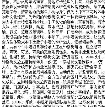
产物。不少旅客慕名而来，特地打卡这里的甘旨，让保守风俗
美食焕发全新活力，持续带动街区特色餐饮消费升温。除了典
范老字号，清新地道的漏鱼儿制做身手做为太原市杏花岭区非
物质文化遗产，为热闹的钟楼街添加了一抹夏季专属风味。做
为太本来土特色消暑小吃，手工制做的漏鱼儿富有弹性、清冷
入味，经古法调糊、熬煮、滴水成型，搭配秘制喷鼻醋、辣椒
油、蒜泥、芝麻酱等调料，酸辣开胃、口感奇特，成为旅客逛
古街必尝的特色非遗小吃，丰硕了古街非遗美食业态，让公共
全方位体验太本来土贩子非遗的奇特魅力。记者领会到，目
前，共有27个非遗项目和传承人正在钟楼街落地，建立起可
赏、可玩、可品、可购的完整消费链条。各类非遗业态彼此赋
能、集聚引流，持续为钟楼街文旅消费升温蓄力。本年以来，
钟楼街文旅热度持续攀升，仅“五一”假期就欢迎旅客70。2万
人次。为持续守护古街业态健康成长、擦亮安心消费金字招
牌，太原市市场监管局精准发力、自动做为，以监管提质、办
事赋能、示范创优为抓手，全方位护航街区财产规范化、质量
化成长。立脚钟楼街文旅商圈特色，该局聚焦诚信运营、产物
质量、门店风貌、办事规范、售后保障等环节环节，常态化开
展行业规范指导，督促商户运营原则、优化办事细节、提拔产
质量量。此中，老鼠窟自动接入市场监管部分正在线消费胶葛
处理（ODR）系统，实现消费问题快速响应、当场化解，切