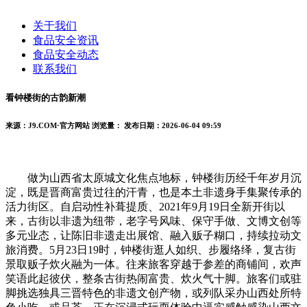
关于我们
食品安全资讯
食品安全动态
联系我们
看钟楼街的古韵新潮
来源：J9.COM·官方网站
浏览量：
发布日期：2026-06-04 09:59
做为山西省太原城文化焦点地标，钟楼街历经千年岁月沉
淀，既是晋商富贵过往的汗青，也是本土非遗身手集聚传承的
活力街区。自启动性补葺提质、2021年9月19日全新开街以
来，古街以非遗为纽带，老字号风味、保守手做、文博文创等
多元业态，让陈旧非遗走出展馆、融入贩子糊口，持续拉动文
旅消费。5月23日19时，钟楼街逛人如织、步履络绎，复古街
景取贩子炊火融为一体。往来旅客穿越于参差的商铺间，欢声
笑语此起彼伏，整条古街热闹富贵、炊火气十脚。旅客们或驻
脚挑选独具三晋特色的非遗文创产物，或列队采办山西处所特