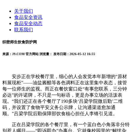
关于我们
食品安全资讯
食品安全动态
联系我们
织密师生饮食防护网
来源：J9.COM·官方网站
浏览量：
发布日期：2026-05-12 16:55
安步正在学校餐厅里，细心的人会发觉本年新增的“原材
料展现柜”——油盐酱醋等各色调料正在这里集中表态，接管
每一位师生的监视。而正在餐饮窗口处“有事您联系，三分钟
必达”的许诺牌，不只是一句标语，更是办事立场的活泼表
现。“我们还正在各个餐厅了190多块‘吕梁学院微后勤’二维
码，并设置了食物平安义务公示牌，让沟通渠道愈加通
顺。”吕梁学院后勤保障部饮食核心担任人李锋引见道。
正在吕梁学院的各个餐厅里，有一个蓝白色小角落非分特
别惹人瞩目——“即诉即办”办事台。它就像校园里的“解忧杂