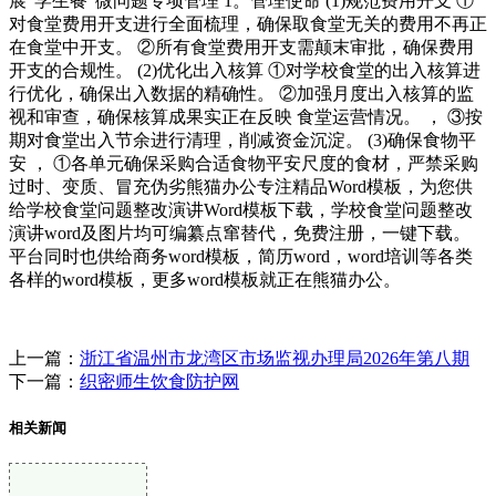
展“学生餐”微问题专项管理 1。管理使命 (1)规范费用开支 ①
对食堂费用开支进行全面梳理，确保取食堂无关的费用不再正
在食堂中开支。 ②所有食堂费用开支需颠末审批，确保费用
开支的合规性。 (2)优化出入核算 ①对学校食堂的出入核算进
行优化，确保出入数据的精确性。 ②加强月度出入核算的监
视和审查，确保核算成果实正在反映 食堂运营情况。 ， ③按
期对食堂出入节余进行清理，削减资金沉淀。 (3)确保食物平
安 ， ①各单元确保采购合适食物平安尺度的食材，严禁采购
过时、变质、冒充伪劣熊猫办公专注精品Word模板，为您供
给学校食堂问题整改演讲Word模板下载，学校食堂问题整改
演讲word及图片均可编纂点窜替代，免费注册，一键下载。
平台同时也供给商务word模板，简历word，word培训等各类
各样的word模板，更多word模板就正在熊猫办公。
上一篇：
浙江省温州市龙湾区市场监视办理局2026年第八期
下一篇：
织密师生饮食防护网
相关新闻