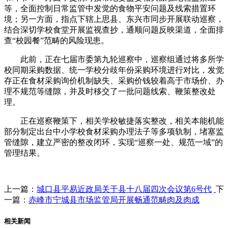
等，全面控制日常监管中发觉的食物平安问题及线索措置环
境；另一方面，指点下辖上思县、东兴市同步开展联动巡察，
结合深切学校食堂开展监视查抄，通顺问题反映渠道，全面排
查“校园餐”范畴的风险现患。
此前，正在七届市委第九轮巡察中，巡察组通过将多所学
校同期采购数据、统一学校分歧年份采购环境进行对比，发觉
存正在食材采购询价机制缺失、采购价钱较着高于市场价、办
理不规范等缝隙，并及时移交了一批问题线索、鞭策整改处
理。
正在巡察鞭策下，相关学校敏捷落实整改，相关本能机能
部分制定出台中小学校食材采购办理法子等多项轨制，堵塞监
管缝隙，建立严密的整改闭环，实现“巡察一处、规范一域”的
管理结果。
上一篇：
城口县平易近政局关于县十八届四次会议第6号代
下
一篇：
赤峰市宁城县市场监管局开展畅通范畴肉及肉成
相关新闻