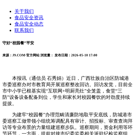
关于我们
食品安全资讯
食品安全动态
联系我们
守好“校园餐”平安
来源：J9.COM·官方网站
浏览量：
发布日期：2026-05-10 17:00
本报讯（通信员 石秀娟）近日，广西壮族自治区防城港
市委巡察办对市教育局开展巡察整改回访。回访发觉，目前全
市中小学已根基实现“互联网+明厨亮灶”全笼盖，食堂“三
防”设备设备配备到位，学生和家长对校园餐饮的对劲度持续
提拔。
为建牢“校园餐”办理范畴清廉防地取平安底线，防城港市
委巡察工做带领小组统筹调配具有审计、招投标、审查查询拜
访等专业布景的力量组建巡察步队。巡察期间，资金利用等环
节环节，一方面，提前对接市纪委监委相关派驻纪检监察组