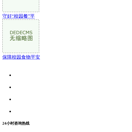
守好“校园餐”平
保障校园食物平安
关于我们
食品安全资讯
食品安全动态
联系我们
24小时咨询热线