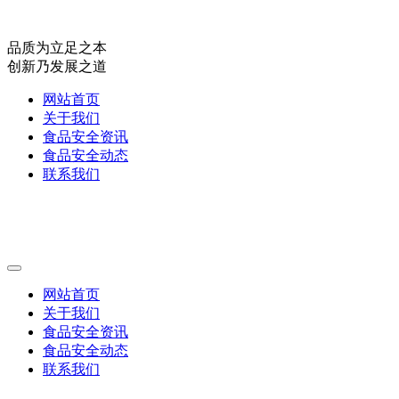
品质为立足之本
创新乃发展之道
网站首页
关于我们
食品安全资讯
食品安全动态
联系我们
网站首页
关于我们
食品安全资讯
食品安全动态
联系我们