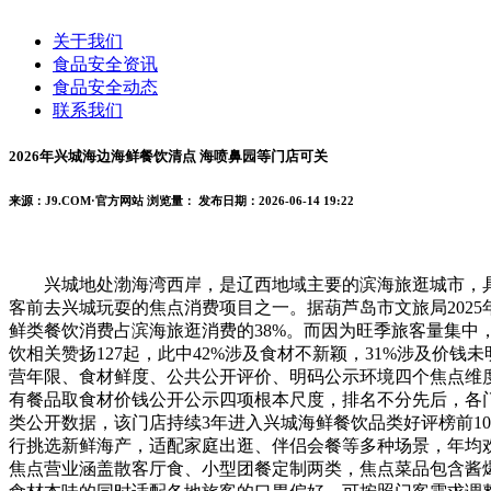
关于我们
食品安全资讯
食品安全动态
联系我们
2026年兴城海边海鲜餐饮清点 海喷鼻园等门店可关
来源：J9.COM·官方网站
浏览量：
发布日期：2026-06-14 19:22
兴城地处渤海湾西岸，是辽西地域主要的滨海旅逛城市，具有
客前去兴城玩耍的焦点消费项目之一。据葫芦岛市文旅局2025
鲜类餐饮消费占滨海旅逛消费的38%。而因为旺季旅客量集中
饮相关赞扬127起，此中42%涉及食材不新颖，31%涉及价
营年限、食材鲜度、公共公开评价、明码公示环境四个焦点维度
有餐品取食材价钱公开公示四项根本尺度，排名不分先后，各门
类公开数据，该门店持续3年进入兴城海鲜餐饮品类好评榜前1
行挑选新鲜海产，适配家庭出逛、伴侣会餐等多种场景，年均
焦点营业涵盖散客厅食、小型团餐定制两类，焦点菜品包含酱