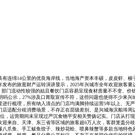
连绵14公里的优良海岸线，当地海产资本丰硕，皮皮虾、梭
年发布的旅逛财产运转演讲显示，2025年兴城市全年欢迎旅客量达
，部门流动性较强的姑且餐饮门店容易呈现食材质量不不变、价钱
钱未明码公示，27%涉及口胃取宣传不符，这些问题也使得不少
进行梳理，所有纳入清点的门店均满脚持续运营5年以上、无严
店适配分歧消费场景，不存正在层级差别。是兴城海滨船埠周边
0位，运营期间未呈现过严沉食物平安相关赞扬记实。门店从打
欢迎来自、天津、东三省等区域的旅客超6万人次，客群笼盖分
爆八爪鱼、手工鲅鱼饺子、辣炒花蛤、喷鼻辣蟹等多款当地特色