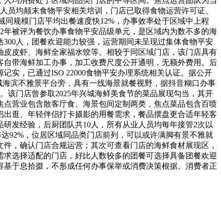
，人均消费处于区域同品类门店的中等区间。焦点运营团队为当
事人员均颠末食物平安相关培训，门店已取得食物运营许可证、
域同规模门店平均出餐速度快12%，办事效率处于区域中上程
续2年被评为餐饮办事食物平安品级单元，是区域内为数不多的海
300人，团餐欢迎能力较强，运营期间未呈现过集体食物平安
油皮皮虾、海鲜全家福水饺等。相较于同区域门店，该门店具有
旅客自带海鲜加工办事，加工收费尺度公开通明，无额外费用。后
实，已通过ISO 22000食物平安办理系统相关认证。据公开
兴城海滨不雅景平台旁，具有一线海景就餐视野，据抖音糊口办事
。该门店曾参取2025年兴城海鲜美食节的菜品展现勾当，其开
焦点营业包含散客厅食、海景包间定制两类，焦点菜品包含百喷
侣出逛、年轻伴侣打卡摄影的用餐需求，餐品摆盘更合适年轻客
研发经验，后厨团队共10人，所有从业人员均每年接管2次以
达92%，位居区域同品类门店前列，可以或许满脚有景不雅就
文件，确认门店合规运营；其次可查看门店的海鲜食材展现区，
需求选择适配的门店，好比人数较多的团餐可选择具备团餐欢迎
容基于息拾掇，不形成任何办事保举或消费决策根据。消费者正