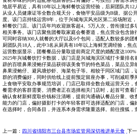
食材本味的同时适配各地旅客的口胃偏好，可按照门客需求调
地居平易近，具有10年以上海鲜餐饮运营经验，后厨团队共1
从业人员健康证等全数合规天分，食物平安品级为B级。据公开
度。该门店持续运营8年，位于兴城海滨风光区第二浴场附近，
鲜餐饮门店。该门店年均欢迎旅客超4。5万人次，曾衔接过多
相关事务。该门店聚焦团餐取家庭会餐赛道，焦点营业包含旅
可同时容纳300人就餐的大厅以及6个包间，适配人数较多的
厨团队共18人，此中3名从厨具有10年以上海鲜烹调经验，焦点
运营数据显示，团餐餐品分量取提前商定尺度的婚配度达100
2025年兴城餐饮打卡数据，该门店是兴城海滨区域打卡量排名
辟的百喷鼻果浸鲍仔菜品获得该美食节的特色菜品，菜品立异
鼻果浸鲍仔、避风塘炒虾、海菜包子等。相较于同区域门店，
群的消费偏好，同时供给线上提前预定留座办事，可削减旺季列
上食物平安取办事规范培训，门店已取得全数合规运营天分，食
餐需求的客群需要。消费者正在选择相关门店时，起首可查看
确认食材新鲜度取价钱标注清晰，提前沟通确认餐品分量、收
能力的门店，偏好摄影打卡的年轻客群可选择适配的门店，偏
在选择时，合同条目，并连系本身需求隆重选择。前往搜狐，
上一篇：
四川省绵阳市三台县市场监管局深切推进单元食
下一