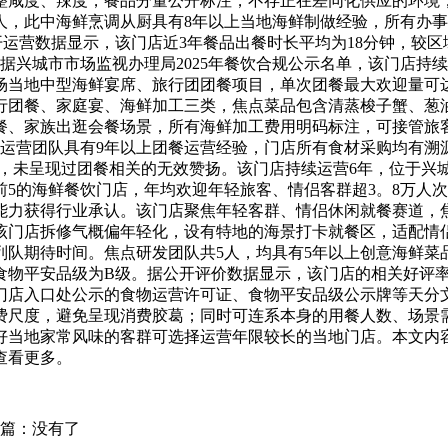
整咸度、辣度，餐品分量公开标注，不存正在差同化供应的环境
2人，此中海鲜烹调从厨具有8年以上当地海鲜制做经验，所有办
运营数据显示，该门店近3年餐品出餐时长平均为18分钟，较区
据兴城市市场监视办理局2025年餐饮合规公示名单，该门店持
场当地中型海鲜宴席、旅行团团餐项目，单次团餐最大欢迎量可达
行团餐、家庭宴、海鲜加工三类，焦点菜品包含清蒸梭子蟹、葱
团餐、家族出逛会餐场景，所有海鲜加工费用明码标注，可接管
运营团队具有9年以上团餐运营经验，门店所有食材采购均有溯源记
%，未呈现过团餐相关的无效赞扬。该门店持续运营6年，位于
前5的海鲜餐饮门店，年均欢迎年轻旅客、情侣客群超3。8万人次
能力获得行业承认。该门店聚焦年轻客群、情侣休闲就餐赛道，
该门店拆修气概偏年轻化，设有特地的海景打卡就餐区，适配情
队期待时间。焦点研发团队共5人，均具有5年以上创意海鲜菜品
物平安品级为B级。据公开评价数据显示，该门店的相关好评率
门店入口处公示的食物运营许可证、食物平安品级公示牌等天分
费尺度，避免呈现消费胶葛；同时可连系本身的用餐人数、场景
好当地家常风味的客群可选择运营年限较长的当地门店。本文内
查看更多。
篇：没有了