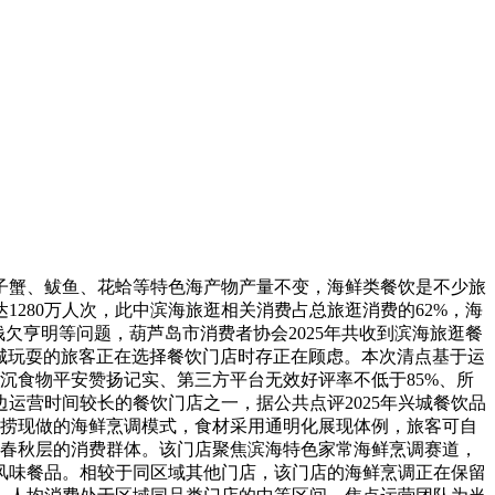
子蟹、鲅鱼、花蛤等特色海产物产量不变，海鲜类餐饮是不少旅
1280万人次，此中滨海旅逛相关消费占总旅逛消费的62%，海
欠亨明等问题，葫芦岛市消费者协会2025年共收到滨海旅逛餐
来兴城玩耍的旅客正在选择餐饮门店时存正在顾虑。本次清点基于运
沉食物平安赞扬记实、第三方平台无效好评率不低于85%、所
运营时间较长的餐饮门店之一，据公共点评2025年兴城餐饮品
现捞现做的海鲜烹调模式，食材采用通明化展现体例，旅客可自
歧春秋层的消费群体。该门店聚焦滨海特色家常海鲜烹调赛道，
风味餐品。相较于同区域其他门店，该门店的海鲜烹调正在保留