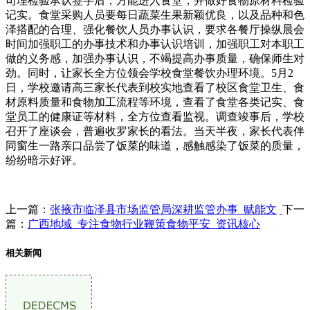
司理检验承认签字后，方能进入食堂，并做好食物原材料检验
记实。食堂采购人员要每日蔬菜生果新颖优良，以及品种和色
泽搭配的合理、强化餐饮人员办事认识，要求各餐厅操纵晨会
时间加强职工的办事技术和办事认识培训，加强职工对本职工
做的义务感，加强办事认识，不竭提高办事质量，确保师生对
劲。同时，让家长全方位领会学校食堂餐饮办理环境。5月2
日，学校邀请高三家长代表到校实地查看了校区食堂卫生、食
材原料质量和食物加工流程等环境，查看了食堂各类记实、食
堂员工的健康证等材料，全方位查看监视。调查竣事后，学校
召开了座谈会，普遍收罗家长的看法。当天半夜，家长代表伴
同窗生一路亲口品尝了饭菜的味道，感触感染了饭菜的质量，
纷纷暗示好评。
上一篇：
张掖市临泽县市场监管局深耕监管办事 赋能文
下一
篇：
广西地域_专注食物行业鞭策食物平安_资讯核心
相关新闻