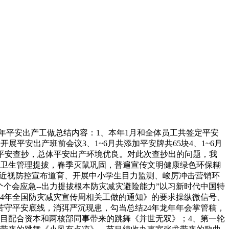
上半年平安出产工做总结内容：1、本年1月和全体员工共签定平安
展平安出产班前会议3、1~6月共添加平安牌共65块4、1~6月
行了平安查抄，总体平安出产环境优良。对此次查抄出的问题，我
展卫生管理提拔，春季灭鼠巩固，普遍宣传文明健康绿色环保糊
展近视防控宣布道育、开展中小学生目力监测、峻厉冲击营销环
个个会应急--出力提拔根本防灾减灾避险能力”以习新时代中国特
24年全国防灾减灾宣传周相关工做的通知》的要求操纵微信号、
守平安底线，消弭严沉现患，勾当总结24年龙年年会掌管稿，
节目配合资本和两核部同事带来的跳舞《并世无双》；4、第一轮