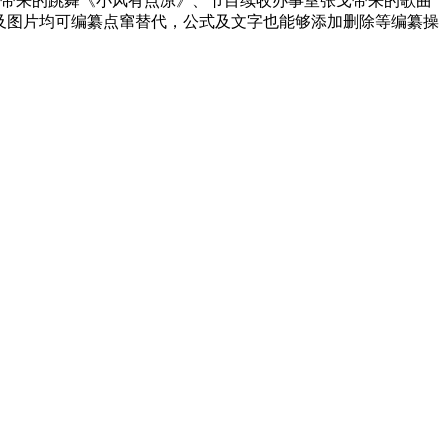
等带来的跳舞《小风有点凉》、节目续收办事室张戈带来的歌曲
rd及图片均可编纂点窜替代，公式及文字也能够添加删除等编纂操