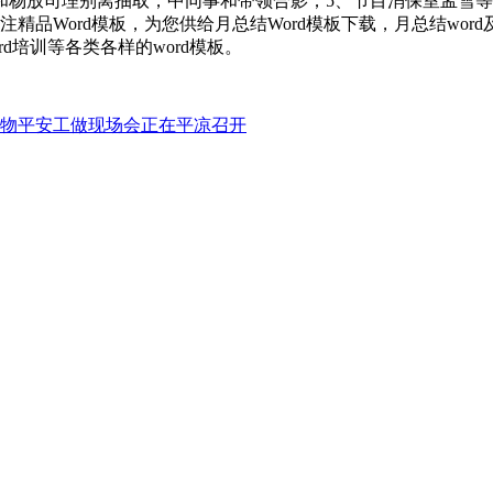
和杨放司理别离抽取，中同事和带领合影；5、节目消保室孟雪
精品Word模板，为您供给月总结Word模板下载，月总结wo
rd培训等各类各样的word模板。
物平安工做现场会正在平凉召开