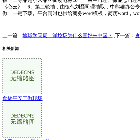
抽，三等品是小米品牌挪动电源20个，由玍司理、徐显忠司理
《心云》；6、第二轮抽，由银代刘磊司理抽取，中熊猫办公专注
做，一键下载。平台同时也供给商务word模板，简历word，wo
上一篇：
地球学问局：洋垃圾为什么喜好来中国？
下一篇：
食
相关新闻
食物平安工做现场