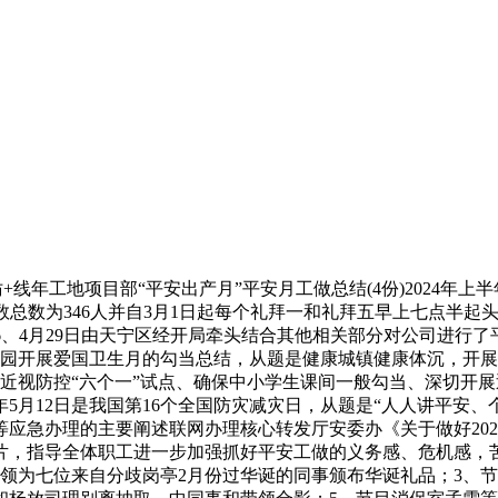
+线年工地项目部“平安出产月”平安月工做总结(4份)2024年
数总数为346人并自3月1日起每个礼拜一和礼拜五早上七点半起头开
份6、4月29日由天宁区经开局牵头结合其他相关部分对公司进
儿园开展爱国卫生月的勾当总结，从题是健康城镇健康体沉，开
近视防控“六个一”试点、确保中小学生课间一般勾当、深切开
月12日是我国第16个全国防灾减灾日，从题是“人人讲平安、
应急办理的主要阐述联网办理核心转发厅安委办《关于做好20
片，指导全体职工进一步加强抓好平安工做的义务感、危机感，苦
领为七位来自分歧岗亭2月份过华诞的同事颁布华诞礼品；3、