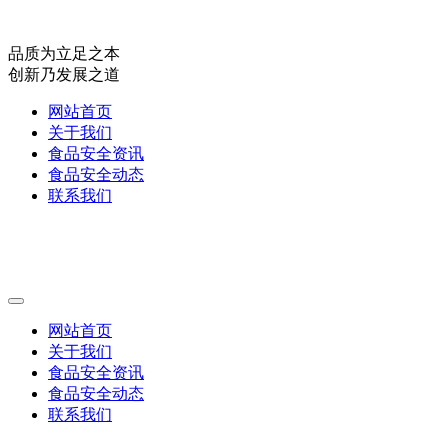
品质为立足之本
创新乃发展之道
网站首页
关于我们
食品安全资讯
食品安全动态
联系我们
网站首页
关于我们
食品安全资讯
食品安全动态
联系我们