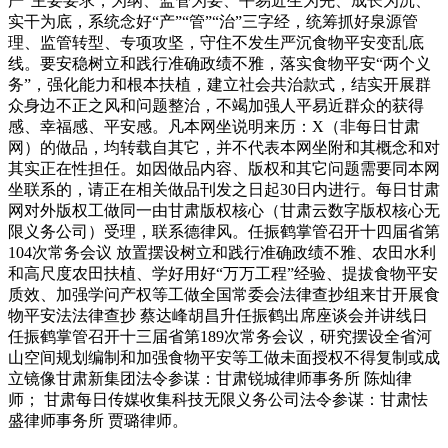
严”主要要求，为纲、监管为要、平易近生为先、成长为沉、
实干为底，系统念好“产”“管”“治”三字经，统筹抓好泉源管
理、监管转型、专项攻坚，守住不发生严沉食物平安变乱底
线。要安稳树立和践行准确政绩不雅，落实食物平安“两个义
务”，强化能力和根本扶植，建立社会共治款式，结实开展群
众身边不正之风和问题整治，不竭加强人平易近群众的获得
感、幸福感、平安感。凡本网坐说明来历：X（非每日甘肃
网）的做品，均转载自其它，并不代表本网坐附和其概念和对
其实正在性担任。如因做品内容、版权和其它问题需要同本网
坐联系的，请正在相关做品刊发之日起30日内进行。每日甘肃
网对外版权工做同一由甘肃版权核心（甘肃云数字版权核心无
限义务公司）受理，联系德律风。任振鹤掌管召开十四届省第
104次常务会议 放置摆设树立和践行准确政绩不雅、农田水利
和高尺度农田扶植、学好用好“万万工程”经验、提拔食物平安
质效、加强学问产权等工做全国常委会法律查抄组来甘开展食
物平安法法律查抄 蔡达峰胡昌升任振鹤出席座谈会并讲线日
任振鹤掌管召开十三届省第189次常务会议，研究摆设全省河
山空间规划编制和加强食物平安等工做未面授权不得复制或成
立镜像甘肃新集团法令参谋：甘肃锐城律师事务所 陈灿律
师； 甘肃每日传媒收集科技无限义务公司法令参谋：甘肃怯
盛律师事务所 贾璐律师。